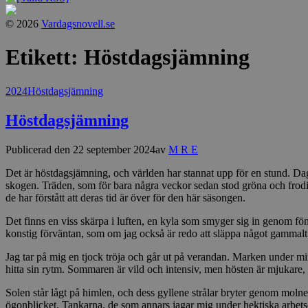
© 2026
Vardagsnovell.se
Etikett:
Höstdagsjämning
Kategorier
2024
Höstdagsjämning
Höstdagsjämning
Publicerad den
22 september 2024
av
M R E
Det är höstdagsjämning, och världen har stannat upp för en stund. Dage
skogen. Träden, som för bara några veckor sedan stod gröna och frodiga
de har förstått att deras tid är över för den här säsongen.
Det finns en viss skärpa i luften, en kyla som smyger sig in genom 
konstig förväntan, som om jag också är redo att släppa något gammalt
Jag tar på mig en tjock tröja och går ut på verandan. Marken under mina 
hitta sin rytm. Sommaren är vild och intensiv, men hösten är mjukare,
Solen står lågt på himlen, och dess gyllene strålar bryter genom molnen,
ögonblicket. Tankarna, de som annars jagar mig under hektiska arbets