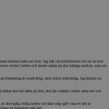
an mörkret sakta tar över. Jag står vid köksfönstret och ser ut över
 Löven virvlar i luften och landar mjukt på den fuktiga marken, som om
att förändring är oundviklig, men också nödvändig. Jag känner en
id älskat den här tiden på året, den där världen verkar sakta ner och
 av den kalla, friska luften och låter mig själv vara en del av
ans att balansera mitt inre.