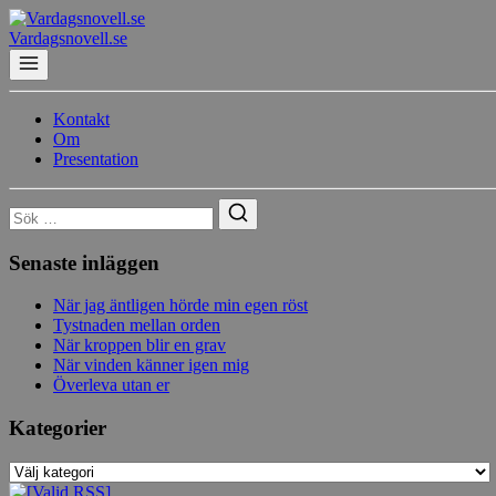
Hoppa
till
Vardagsnovell.se
innehåll
Kontakt
Om
Presentation
Sök
efter:
Senaste inläggen
När jag äntligen hörde min egen röst
Tystnaden mellan orden
När kroppen blir en grav
När vinden känner igen mig
Överleva utan er
Kategorier
Kategorier