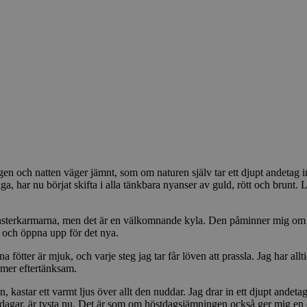
n och natten väger jämnt, som om naturen själv tar ett djupt andetag inn
, har nu börjat skifta i alla tänkbara nyanser av guld, rött och brunt.
fönsterkarmarna, men det är en välkomnande kyla. Den påminner mig om 
 och öppna upp för det nya.
fötter är mjuk, och varje steg jag tar får löven att prassla. Jag har allt
 mer eftertänksam.
 kastar ett varmt ljus över allt den nuddar. Jag drar in ett djupt andetag
dagar, är tysta nu. Det är som om höstdagsjämningen också ger mig en ch