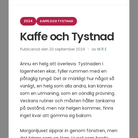
Kategorier
2024
KAFFE OCH TYSTNAD
Kaffe och Tystnad
Publicerad den
20 september 2024
av
M R E
Ännu en helg att överleva. Tystnaden i
lägenheten ekar, fyller rummen med en
påtaglig tyngd. Det är märkligt hur något så
vanligt, en helg som alla andra, kan kännas
som en utmaning, som en oändlig prövning.
Veckans rutiner och måsten håller tankarna
på avstånd, men när helgen kommer, finns
inget kvar att gömma sig bakom.
Morgonljuset sipprar in genom fönstren, men
det känns som en lögn. Ljuset som borde