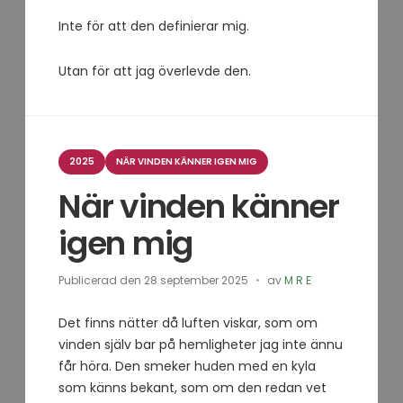
Inte för att den definierar mig.
Utan för att jag överlevde den.
Kategorier
2025
NÄR VINDEN KÄNNER IGEN MIG
När vinden känner
igen mig
Publicerad den
28 september 2025
av
M R E
Det finns nätter då luften viskar, som om
vinden själv bar på hemligheter jag inte ännu
får höra. Den smeker huden med en kyla
som känns bekant, som om den redan vet