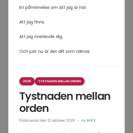
En påminnelse om att jag är här.
Att jag finns.
Att jag överlevde dig.
Och just nu är det allt som räknas.
Kategorier
2025
TYSTNADEN MELLAN ORDEN
Tystnaden mellan
orden
Publicerad den
12 oktober 2025
av
M R E