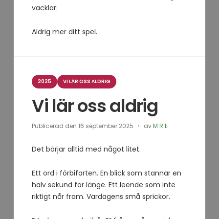
vacklar:
Aldrig mer ditt spel.
Kategorier
2025
VI LÄR OSS ALDRIG
Vi lär oss aldrig
Publicerad den
16 september 2025
av
M R E
Det börjar alltid med något litet.
Ett ord i förbifarten. En blick som stannar en
halv sekund för länge. Ett leende som inte
riktigt når fram. Vardagens små sprickor.