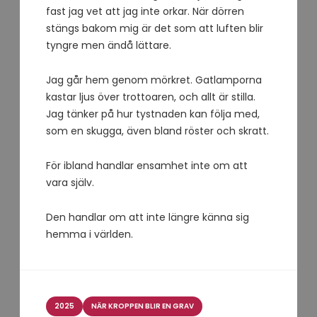
fast jag vet att jag inte orkar. När dörren
stängs bakom mig är det som att luften blir
tyngre men ändå lättare.
Jag går hem genom mörkret. Gatlamporna
kastar ljus över trottoaren, och allt är stilla.
Jag tänker på hur tystnaden kan följa med,
som en skugga, även bland röster och skratt.
För ibland handlar ensamhet inte om att
vara själv.
Den handlar om att inte längre känna sig
hemma i världen.
Kategorier
2025
NÄR KROPPEN BLIR EN GRAV