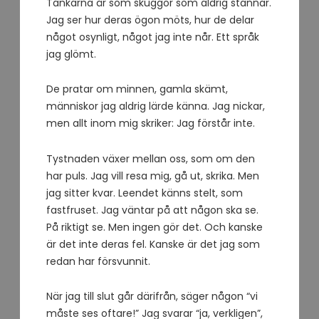
Tankarna är som skuggor som aldrig stannar.
Jag ser hur deras ögon möts, hur de delar
något osynligt, något jag inte når. Ett språk
jag glömt.
De pratar om minnen, gamla skämt,
människor jag aldrig lärde känna. Jag nickar,
men allt inom mig skriker: Jag förstår inte.
Tystnaden växer mellan oss, som om den
har puls. Jag vill resa mig, gå ut, skrika. Men
jag sitter kvar. Leendet känns stelt, som
fastfruset. Jag väntar på att någon ska se.
På riktigt se. Men ingen gör det. Och kanske
är det inte deras fel. Kanske är det jag som
redan har försvunnit.
När jag till slut går därifrån, säger någon “vi
måste ses oftare!” Jag svarar “ja, verkligen”,