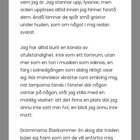
vem jag är. Jag stannar upp, lyssnar, men
orden upplöses alltid innan jag hinner förstå
dem. Ändå lämnar de spår små gnistor
under huden, som om något i mig redan
svarat.
Jag har alltid burit en känsla av
ofullständighet. Inte som ett tomrum, utan
mer som en ton i musiken som saknas, en
färg i solnedgången som aldrig riktigt visar
sig. När människor skrattar runt omkring mig,
när lamporna tänds i fönster där någon
väntar på någon, står jag stilla med en
märklig visshet: att det finns en plats där jag
ännu inte satt min fot, en blick jag ännu inte
mött.
Drömmarna återkommer. En skog där träden
böjer sig fram som om de vill anförtro mig