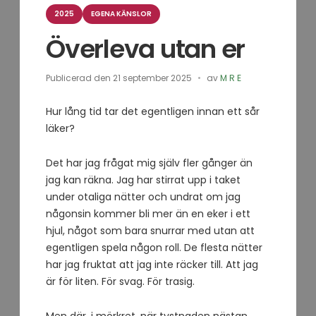
Kategorier
2025
EGENA KÄNSLOR
Överleva utan er
Publicerad den
21 september 2025
av
M R E
Hur lång tid tar det egentligen innan ett sår
läker?
Det har jag frågat mig själv fler gånger än
jag kan räkna. Jag har stirrat upp i taket
under otaliga nätter och undrat om jag
någonsin kommer bli mer än en eker i ett
hjul, något som bara snurrar med utan att
egentligen spela någon roll. De flesta nätter
har jag fruktat att jag inte räcker till. Att jag
är för liten. För svag. För trasig.
Men där, i mörkret, när tystnaden nästan