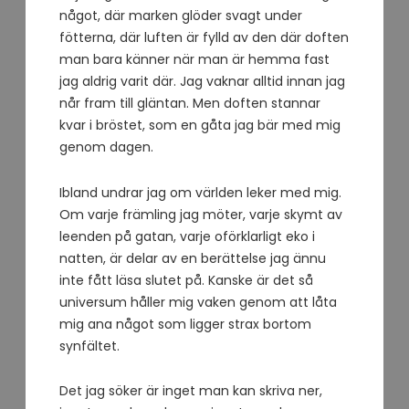
något, där marken glöder svagt under
fötterna, där luften är fylld av den där doften
man bara känner när man är hemma fast
jag aldrig varit där. Jag vaknar alltid innan jag
når fram till gläntan. Men doften stannar
kvar i bröstet, som en gåta jag bär med mig
genom dagen.
Ibland undrar jag om världen leker med mig.
Om varje främling jag möter, varje skymt av
leenden på gatan, varje oförklarligt eko i
natten, är delar av en berättelse jag ännu
inte fått läsa slutet på. Kanske är det så
universum håller mig vaken genom att låta
mig ana något som ligger strax bortom
synfältet.
Det jag söker är inget man kan skriva ner,