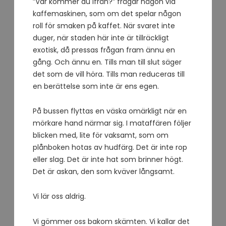
”Var kommer du ifrån?” frågar någon vid
kaffemaskinen, som om det spelar någon
roll för smaken på kaffet. När svaret inte
duger, när staden här inte är tillräckligt
exotisk, då pressas frågan fram ännu en
gång. Och ännu en. Tills man till slut säger
det som de vill höra. Tills man reduceras till
en berättelse som inte är ens egen.
På bussen flyttas en väska omärkligt när en
mörkare hand närmar sig. I mataffären följer
blicken med, lite för vaksamt, som om
plånboken hotas av hudfärg. Det är inte rop
eller slag. Det är inte hat som brinner högt.
Det är askan, den som kväver långsamt.
Vi lär oss aldrig.
Vi gömmer oss bakom skämten. Vi kallar det