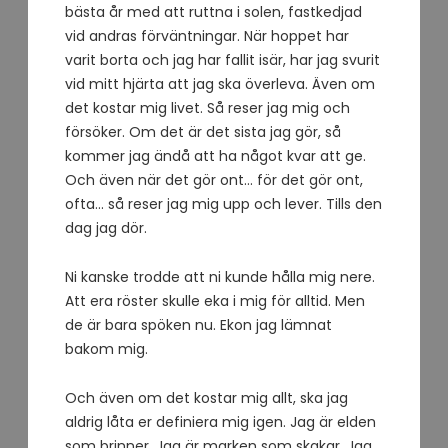
bästa år med att ruttna i solen, fastkedjad
vid andras förväntningar. När hoppet har
varit borta och jag har fallit isär, har jag svurit
vid mitt hjärta att jag ska överleva. Även om
det kostar mig livet. Så reser jag mig och
försöker. Om det är det sista jag gör, så
kommer jag ändå att ha något kvar att ge.
Och även när det gör ont… för det gör ont,
ofta… så reser jag mig upp och lever. Tills den
dag jag dör.
Ni kanske trodde att ni kunde hålla mig nere.
Att era röster skulle eka i mig för alltid. Men
de är bara spöken nu. Ekon jag lämnat
bakom mig.
Och även om det kostar mig allt, ska jag
aldrig låta er definiera mig igen. Jag är elden
som brinner. Jag är marken som skakar. Jag