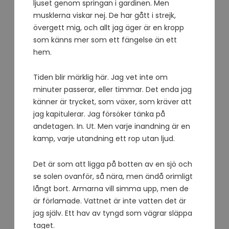
ljuset genom springan i gardinen. Men
musklerna viskar nej. De har gått i strejk,
övergett mig, och allt jag äger är en kropp
som känns mer som ett fängelse än ett
hem.
Tiden blir märklig här. Jag vet inte om
minuter passerar, eller timmar. Det enda jag
känner är trycket, som växer, som kräver att
jag kapitulerar. Jag försöker tänka på
andetagen. In. Ut. Men varje inandning är en
kamp, varje utandning ett rop utan ljud.
Det är som att ligga på botten av en sjö och
se solen ovanför, så nära, men ändå orimligt
långt bort. Armarna vill simma upp, men de
är förlamade. Vattnet är inte vatten det är
jag själv. Ett hav av tyngd som vägrar släppa
taget.