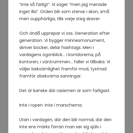
“inte så farligt”. Vi säger “men jag menade
inget illa”. Orden blir som stenar i skon, små
men oupphörliga, tills varje steg skaver.
Och ändå upprepar vi oss. Generation efter
generation. Vi bygger minnesmonument,
skriver böcker, delar hashtags. Men i
vardagens ögonblick… i korridorerna, på
kontoren, i väntrummen… faller vi tillbaka. Vi
väljer bekvämlighet framför mod, tystnad
framför obekväma sanningar.
Det är kanske där rasismen är som farligast.
Inte i ropen. Inte i marscherna.
Utan i vardagen, där den blir normal, där den
inte ens märks förrän man ser sig själv i